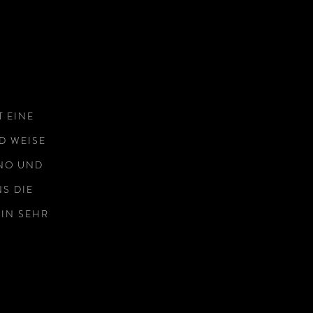
N
T EINE
D WEISE
ANO UND
S DIE
EIN SEHR