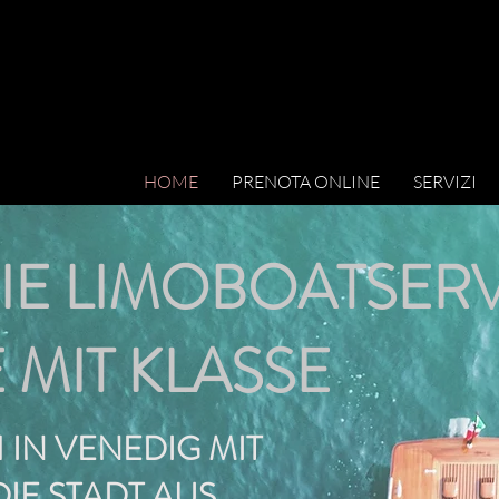
HOME
PRENOTA ONLINE
SERVIZI
IE LIMOBOATSER
E MIT KLASSE
 IN VENEDIG MIT
 DIE STADT AUS