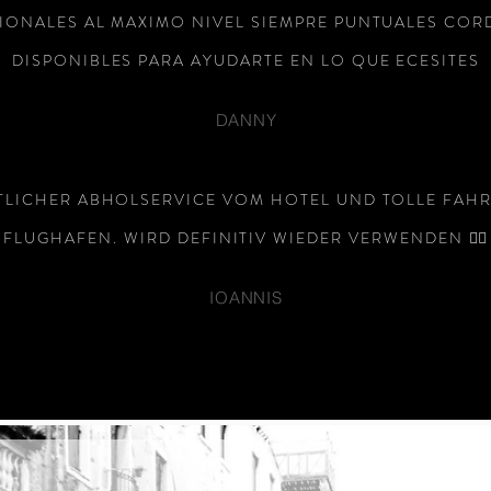
IONALES AL MAXIMO NIVEL SIEMPRE PUNTUALES CORD
DISPONIBLES PARA AYUDARTE EN LO QUE ECESITES
DANNY
TLICHER ABHOLSERVICE VOM HOTEL UND TOLLE FAHR
FLUGHAFEN. WIRD DEFINITIV WIEDER VERWENDEN 👌🏻
IOANNIS